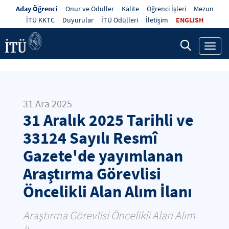
Aday Öğrenci
Onur ve Ödüller
Kalite
Öğrenci İşleri
Mezun
İTÜ KKTC
Duyurular
İTÜ Ödülleri
İletişim
ENGLISH
Toggl
navig
31 Ara 2025
31 Aralık 2025 Tarihli ve
33124 Sayılı Resmî
Gazete'de yayımlanan
Araştırma Görevlisi
Öncelikli Alan Alım İlanı
Araştırma Görevlisi Öncelikli Alan Alım