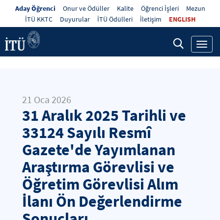
Aday Öğrenci
Onur ve Ödüller
Kalite
Öğrenci İşleri
Mezun
İTÜ KKTC
Duyurular
İTÜ Ödülleri
İletişim
ENGLISH
Toggl
navig
21 Oca 2026
31 Aralık 2025 Tarihli ve
33124 Sayılı Resmî
Gazete'de Yayımlanan
Araştırma Görevlisi ve
Öğretim Görevlisi Alım
İlanı Ön Değerlendirme
Sonuçları