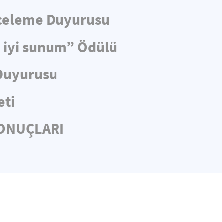
nceleme Duyurusu
n iyi sunum” Ödülü
 Duyurusu
eti
SONUÇLARI