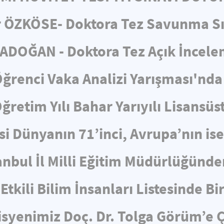
 ÖZKÖSE- Doktora Tez Savunma S
ADOĞAN - Doktora Tez Açık İncel
ğrenci Vaka Analizi Yarışması'nda 
retim Yılı Bahar Yarıyılı Lisansüs
i Dünyanın 71’inci, Avrupa’nın is
nbul İl Milli Eğitim Müdürlüğünden
Etkili Bilim İnsanları Listesinde Bi
yenimiz Doç. Dr. Tolga Görüm’e Ç