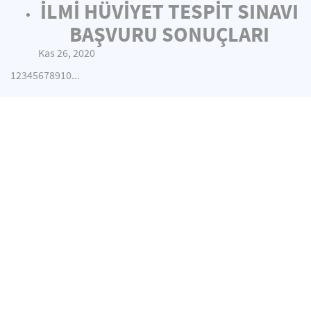
İLMİ HÜVİYET TESPİT SINAVI
BAŞVURU SONUÇLARI
Kas 26, 2020
1
2
3
4
5
6
7
8
9
10
...