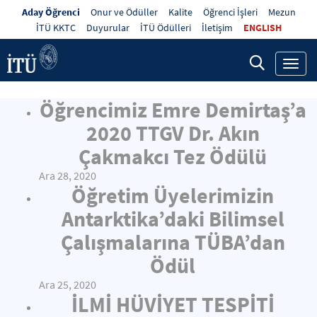
Aday Öğrenci
Onur ve Ödüller
Kalite
Öğrenci İşleri
Mezun
İTÜ KKTC
Duyurular
İTÜ Ödülleri
İletişim
ENGLISH
Toggl
navig
Öğrencimiz Emre Demirtaş’a
2020 TTGV Dr. Akın
Çakmakcı Tez Ödülü
Ara 28, 2020
Öğretim Üyelerimizin
Antarktika’daki Bilimsel
Çalışmalarına TÜBA’dan
Ödül
Ara 25, 2020
İLMİ HÜVİYET TESPİTİ