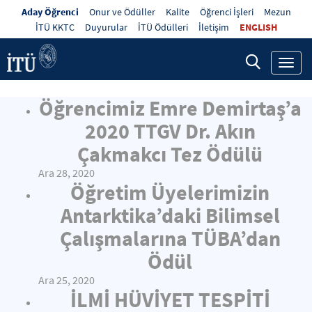
Aday Öğrenci
Onur ve Ödüller
Kalite
Öğrenci İşleri
Mezun
İTÜ KKTC
Duyurular
İTÜ Ödülleri
İletişim
ENGLISH
Toggl
navig
Öğrencimiz Emre Demirtaş’a
2020 TTGV Dr. Akın
Çakmakcı Tez Ödülü
Ara 28, 2020
Öğretim Üyelerimizin
Antarktika’daki Bilimsel
Çalışmalarına TÜBA’dan
Ödül
Ara 25, 2020
İLMİ HÜVİYET TESPİTİ