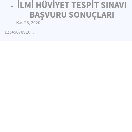
İLMİ HÜVİYET TESPİT SINAVI
BAŞVURU SONUÇLARI
Kas 26, 2020
1
2
3
4
5
6
7
8
9
10
...