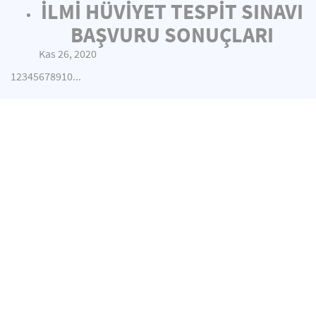
İLMİ HÜVİYET TESPİT SINAVI
BAŞVURU SONUÇLARI
Kas 26, 2020
1
2
3
4
5
6
7
8
9
10
...