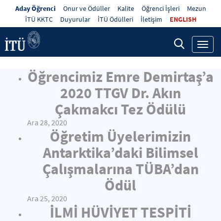
Aday Öğrenci
Onur ve Ödüller
Kalite
Öğrenci İşleri
Mezun
İTÜ KKTC
Duyurular
İTÜ Ödülleri
İletişim
ENGLISH
Toggl
navig
Öğrencimiz Emre Demirtaş’a
2020 TTGV Dr. Akın
Çakmakcı Tez Ödülü
Ara 28, 2020
Öğretim Üyelerimizin
Antarktika’daki Bilimsel
Çalışmalarına TÜBA’dan
Ödül
Ara 25, 2020
İLMİ HÜVİYET TESPİTİ