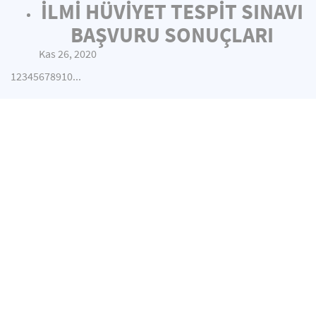
İLMİ HÜVİYET TESPİT SINAVI
BAŞVURU SONUÇLARI
Kas 26, 2020
1
2
3
4
5
6
7
8
9
10
...