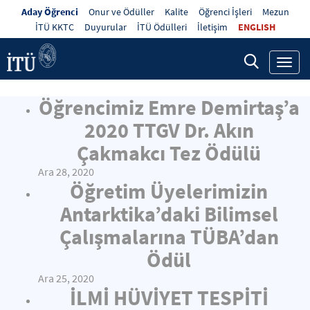
Aday Öğrenci
Onur ve Ödüller
Kalite
Öğrenci İşleri
Mezun
İTÜ KKTC
Duyurular
İTÜ Ödülleri
İletişim
ENGLISH
Toggl
navig
Öğrencimiz Emre Demirtaş’a
2020 TTGV Dr. Akın
Çakmakcı Tez Ödülü
Ara 28, 2020
Öğretim Üyelerimizin
Antarktika’daki Bilimsel
Çalışmalarına TÜBA’dan
Ödül
Ara 25, 2020
İLMİ HÜVİYET TESPİTİ