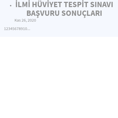
İLMİ HÜVİYET TESPİT SINAVI
BAŞVURU SONUÇLARI
Kas 26, 2020
1
2
3
4
5
6
7
8
9
10
...