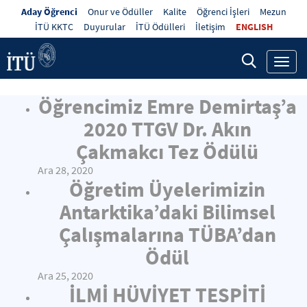
Aday Öğrenci
Onur ve Ödüller
Kalite
Öğrenci İşleri
Mezun
İTÜ KKTC
Duyurular
İTÜ Ödülleri
İletişim
ENGLISH
Toggl
navig
Öğrencimiz Emre Demirtaş’a
2020 TTGV Dr. Akın
Çakmakcı Tez Ödülü
Ara 28, 2020
Öğretim Üyelerimizin
Antarktika’daki Bilimsel
Çalışmalarına TÜBA’dan
Ödül
Ara 25, 2020
İLMİ HÜVİYET TESPİTİ