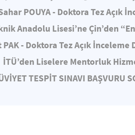
ahar POUYA - Doktora Tez Açık İ
knik Anadolu Lisesi’ne Çin’den “E
 PAK - Doktora Tez Açık İnceleme
İTÜ’den Liselere Mentorluk Hizm
HÜVİYET TESPİT SINAVI BAŞVURU 