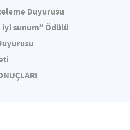
nceleme Duyurusu
n iyi sunum” Ödülü
 Duyurusu
eti
SONUÇLARI