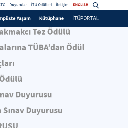
KTC
Duyurular
İTÜ Ödülleri
İletişim
ENGLISH
mpüste Yaşam
Kütüphane
İTÜPORTAL
Çakmakcı Tez Ödülü
malarına TÜBA’dan Ödül
ları
 Ödülü
ınav Duyurusu
 Sınav Duyurusu
URUSU