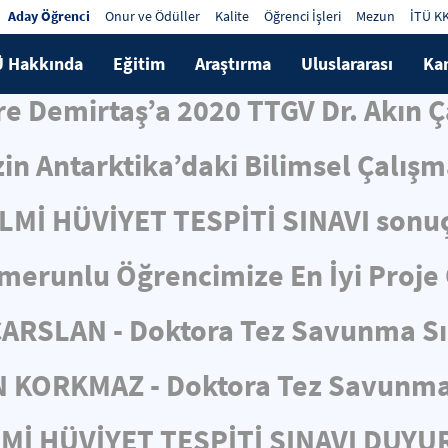
Aday Öğrenci
Onur ve Ödüller
Kalite
Öğrenci İşleri
Mezun
İTÜ K
Ü Hakkında
Eğitim
Araştırma
Uluslararası
Ka
e Demirtaş’a 2020 TTGV Dr. Akın 
in Antarktika’daki Bilimsel Çalış
İLMİ HÜVİYET TESPİTİ SINAVI sonuç
merunlu Öğrencimize En İyi Proje
ÇARSLAN - Doktora Tez Savunma S
N KORKMAZ - Doktora Tez Savunma
LMİ HÜVİYET TESPİTİ SINAVI DUY