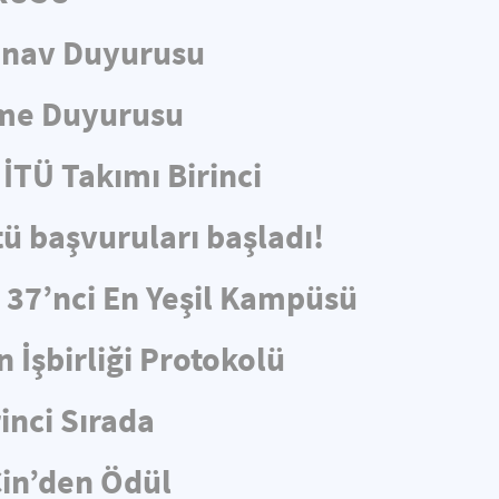
ınav Duyurusu
eme Duyurusu
İTÜ Takımı Birinci
tü başvuruları başladı!
e 37’nci En Yeşil Kampüsü
 İşbirliği Protokolü
rinci Sırada
in’den Ödül