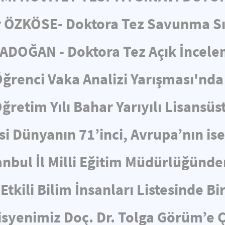
 ÖZKÖSE- Doktora Tez Savunma S
ADOĞAN - Doktora Tez Açık İncel
ğrenci Vaka Analizi Yarışması'nda 
retim Yılı Bahar Yarıyılı Lisansüs
i Dünyanın 71’inci, Avrupa’nın is
nbul İl Milli Eğitim Müdürlüğünden
Etkili Bilim İnsanları Listesinde Bi
yenimiz Doç. Dr. Tolga Görüm’e Ç