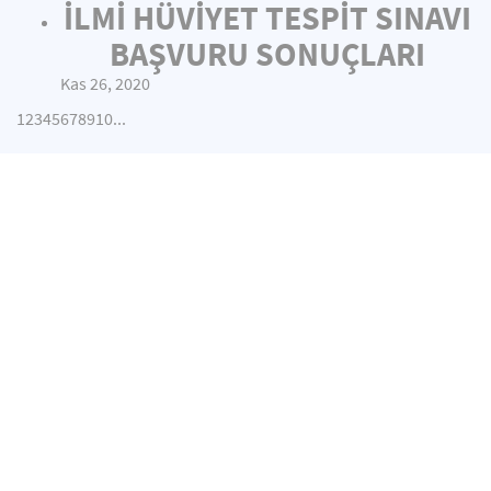
İLMİ HÜVİYET TESPİT SINAVI
BAŞVURU SONUÇLARI
Kas 26, 2020
1
2
3
4
5
6
7
8
9
10
...