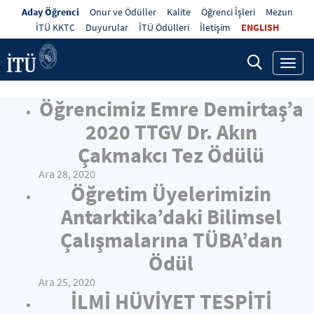
Aday Öğrenci
Onur ve Ödüller
Kalite
Öğrenci İşleri
Mezun
İTÜ KKTC
Duyurular
İTÜ Ödülleri
İletişim
ENGLISH
Toggl
navig
Öğrencimiz Emre Demirtaş’a
2020 TTGV Dr. Akın
Çakmakcı Tez Ödülü
Ara 28, 2020
Öğretim Üyelerimizin
Antarktika’daki Bilimsel
Çalışmalarına TÜBA’dan
Ödül
Ara 25, 2020
İLMİ HÜVİYET TESPİTİ