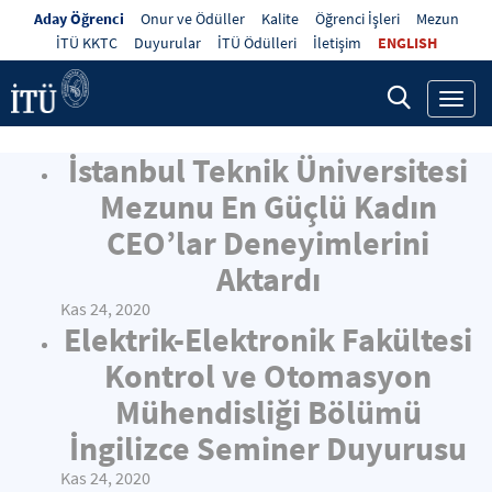
Aday Öğrenci
Onur ve Ödüller
Kalite
Öğrenci İşleri
Mezun
İTÜ KKTC
Duyurular
İTÜ Ödülleri
İletişim
ENGLISH
Toggl
navig
İstanbul Teknik Üniversitesi
Mezunu En Güçlü Kadın
CEO’lar Deneyimlerini
Aktardı
Kas 24, 2020
Elektrik-Elektronik Fakültesi
Kontrol ve Otomasyon
Mühendisliği Bölümü
İngilizce Seminer Duyurusu
Kas 24, 2020