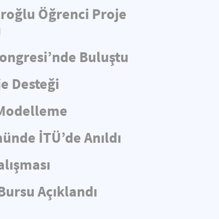
aroğlu Öğrenci Proje
ı
Kongresi’nde Buluştu
e Desteği
 Modelleme
münde İTÜ’de Anıldı
alışması
Bursu Açıklandı