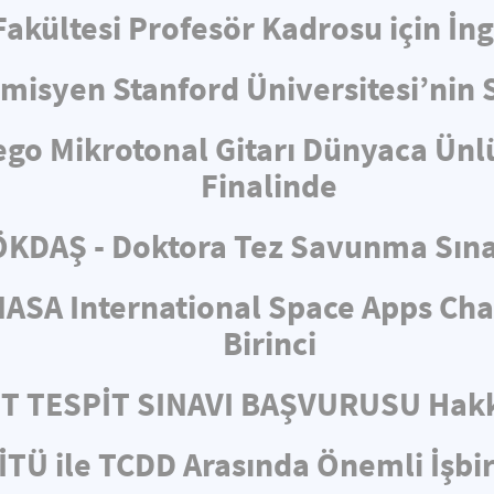
 Fakültesi Profesör Kadrosu için İ
misyen Stanford Üniversitesi’nin 
ego Mikrotonal Gitarı Dünyaca Ünl
Finalinde
KDAŞ - Doktora Tez Savunma Sın
ASA International Space Apps Cha
Birinci
ET TESPİT SINAVI BAŞVURUSU Hakk
İTÜ ile TCDD Arasında Önemli İşbir