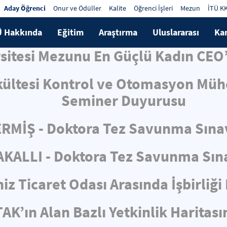
Aday Öğrenci
Onur ve Ödüller
Kalite
Öğrenci İşleri
Mezun
İTÜ K
Ü Hakkında
Eğitim
Araştırma
Uluslararası
Ka
rsitesi Mezunu En Güçlü Kadın CEO’
kültesi Kontrol ve Otomasyon Mühe
Seminer Duyurusu
RMİŞ - Doktora Tez Savunma Sına
KALLI - Doktora Tez Savunma Sın
iz Ticaret Odası Arasında İşbirliğ
AK’ın Alan Bazlı Yetkinlik Haritas