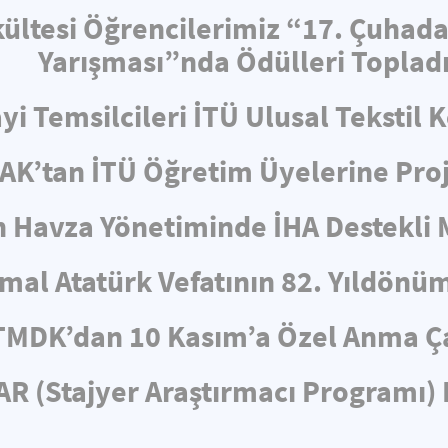
ültesi Öğrencilerimiz “17. Çuhad
Yarışması”nda Ödülleri Toplad
i Temsilcileri İTÜ Ulusal Tekstil 
AK’tan İTÜ Öğretim Üyelerine Proj
n Havza Yönetiminde İHA Destekli
mal Atatürk Vefatının 82. Yıldönü
TMDK’dan 10 Kasım’a Özel Anma Ç
R (Stajyer Araştırmacı Programı) 