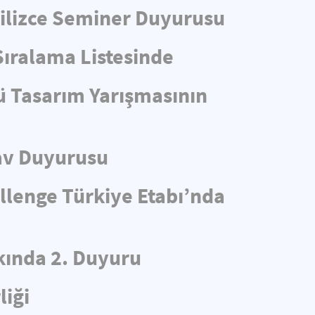
ngilizce Seminer Duyurusu
Sıralama Listesinde
ü Tasarım Yarışmasının
av Duyurusu
llenge Türkiye Etabı’nda
ında 2. Duyuru
liği