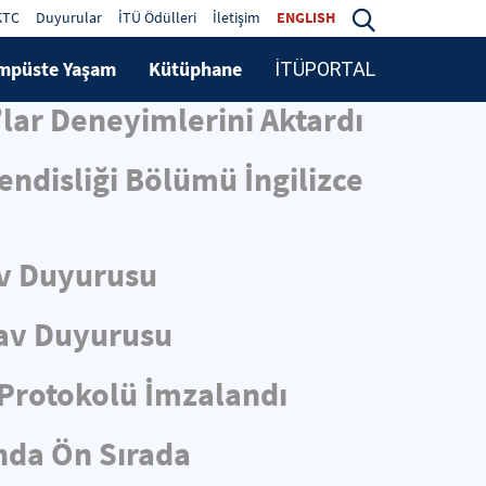
KTC
Duyurular
İTÜ Ödülleri
İletişim
ENGLISH
mpüste Yaşam
Kütüphane
İTÜPORTAL
lar Deneyimlerini Aktardı
ndisliği Bölümü İngilizce
v Duyurusu
av Duyurusu
i Protokolü İmzalandı
ında Ön Sırada