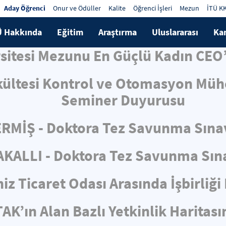
Aday Öğrenci
Onur ve Ödüller
Kalite
Öğrenci İşleri
Mezun
İTÜ K
Ü Hakkında
Eğitim
Araştırma
Uluslararası
Ka
rsitesi Mezunu En Güçlü Kadın CEO’
kültesi Kontrol ve Otomasyon Mühe
Seminer Duyurusu
RMİŞ - Doktora Tez Savunma Sına
KALLI - Doktora Tez Savunma Sın
iz Ticaret Odası Arasında İşbirliğ
AK’ın Alan Bazlı Yetkinlik Haritas