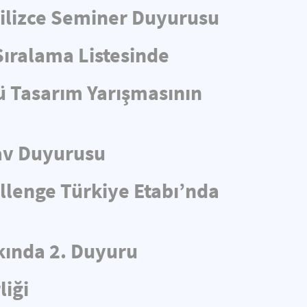
ngilizce Seminer Duyurusu
Sıralama Listesinde
ü Tasarım Yarışmasının
av Duyurusu
llenge Türkiye Etabı’nda
ında 2. Duyuru
liği