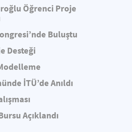
aroğlu Öğrenci Proje
ı
Kongresi’nde Buluştu
e Desteği
 Modelleme
münde İTÜ’de Anıldı
alışması
Bursu Açıklandı