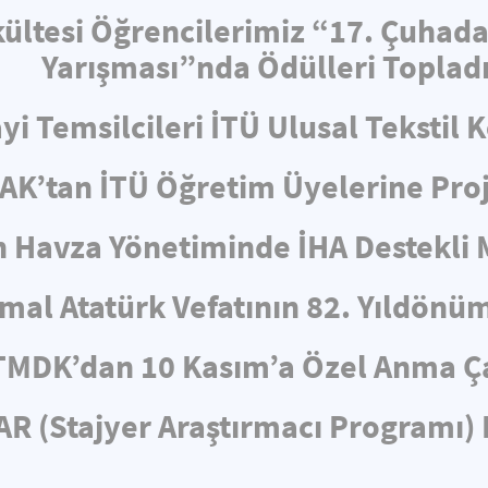
ültesi Öğrencilerimiz “17. Çuhad
Yarışması”nda Ödülleri Toplad
i Temsilcileri İTÜ Ulusal Tekstil 
AK’tan İTÜ Öğretim Üyelerine Proj
n Havza Yönetiminde İHA Destekli
mal Atatürk Vefatının 82. Yıldönü
TMDK’dan 10 Kasım’a Özel Anma Ç
R (Stajyer Araştırmacı Programı) 