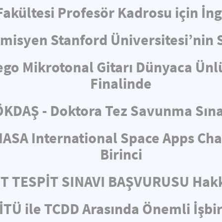
 Fakültesi Profesör Kadrosu için İ
misyen Stanford Üniversitesi’nin 
ego Mikrotonal Gitarı Dünyaca Ünl
Finalinde
KDAŞ - Doktora Tez Savunma Sın
ASA International Space Apps Cha
Birinci
ET TESPİT SINAVI BAŞVURUSU Hakk
İTÜ ile TCDD Arasında Önemli İşbir