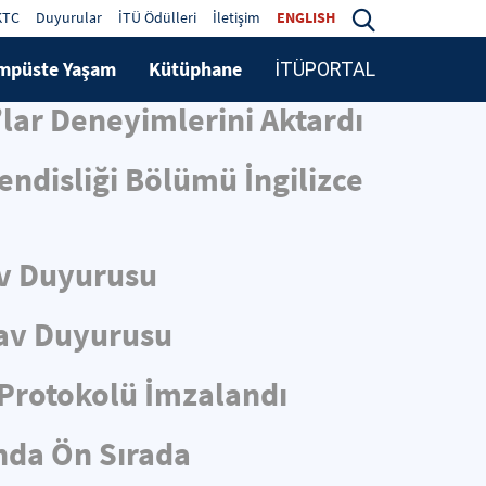
KTC
Duyurular
İTÜ Ödülleri
İletişim
ENGLISH
mpüste Yaşam
Kütüphane
İTÜPORTAL
lar Deneyimlerini Aktardı
ndisliği Bölümü İngilizce
v Duyurusu
av Duyurusu
i Protokolü İmzalandı
ında Ön Sırada