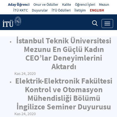
Aday Öğrenci
Onur ve Ödüller
Kalite
Öğrenci İşleri
Mezun
İTÜ KKTC
Duyurular
İTÜ Ödülleri
İletişim
ENGLISH
Toggl
navig
İstanbul Teknik Üniversitesi
Mezunu En Güçlü Kadın
CEO’lar Deneyimlerini
Aktardı
Kas 24, 2020
Elektrik-Elektronik Fakültesi
Kontrol ve Otomasyon
Mühendisliği Bölümü
İngilizce Seminer Duyurusu
Kas 24, 2020