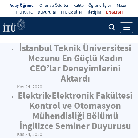
Aday Öğrenci
Onur ve Ödüller
Kalite
Öğrenci İşleri
Mezun
İTÜ KKTC
Duyurular
İTÜ Ödülleri
İletişim
ENGLISH
Toggl
navig
İstanbul Teknik Üniversitesi
Mezunu En Güçlü Kadın
CEO’lar Deneyimlerini
Aktardı
Kas 24, 2020
Elektrik-Elektronik Fakültesi
Kontrol ve Otomasyon
Mühendisliği Bölümü
İngilizce Seminer Duyurusu
Kas 24, 2020