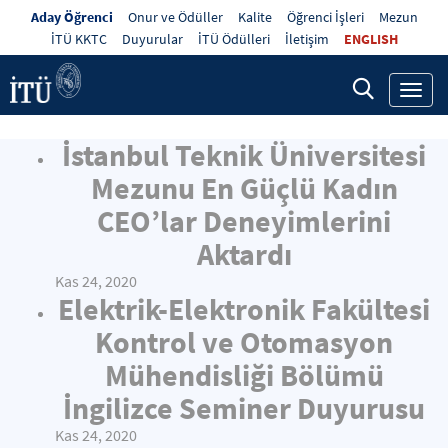
Aday Öğrenci
Onur ve Ödüller
Kalite
Öğrenci İşleri
Mezun
İTÜ KKTC
Duyurular
İTÜ Ödülleri
İletişim
ENGLISH
Toggl
navig
İstanbul Teknik Üniversitesi
Mezunu En Güçlü Kadın
CEO’lar Deneyimlerini
Aktardı
Kas 24, 2020
Elektrik-Elektronik Fakültesi
Kontrol ve Otomasyon
Mühendisliği Bölümü
İngilizce Seminer Duyurusu
Kas 24, 2020