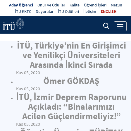
Aday Öğrenci
Onur ve Ödüller
Kalite
Öğrenci İşleri
Mezun
İTÜ KKTC
Duyurular
İTÜ Ödülleri
İletişim
ENGLISH
Toggl
navig
İTÜ, Türkiye’nin En Girişimci
ve Yenilikçi Üniversiteleri
Arasında İkinci Sırada
Kas 05, 2020
Ömer GÖKDAŞ
Kas 05, 2020
İTÜ, İzmir Deprem Raporunu
Açıkladı: “Binalarımızı
Acilen Güçlendirmeliyiz!”
Kas 05, 2020