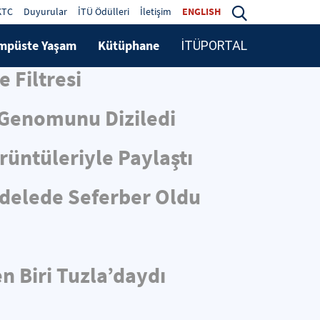
KTC
Duyurular
İTÜ Ödülleri
İletişim
ENGLISH
mpüste Yaşam
Kütüphane
İTÜPORTAL
 Filtresi
s Genomunu Diziledi
üntüleriyle Paylaştı
adelede Seferber Oldu
n Biri Tuzla’daydı