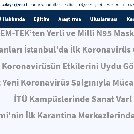
Aday Öğrenci
Onur ve Ödüller
Kalite
Öğrenci İşleri
Mezun
İTÜ K
Ü Hakkında
Eğitim
Araştırma
Uluslararası
Ka
EM-TEK’ten Yerli ve Milli N95 Maske
sanları İstanbul’da İlk Koronavirü
Koronavirüsün Etkilerini Uydu Gör
 Yeni Koronavirüs Salgınıyla Müc
İTÜ Kampüslerinde Sanat Var!
'nin İlk Karantina Merkezlerinde