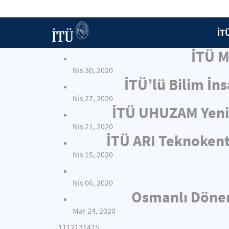
İT
İTÜ M
Nis 30, 2020
İTÜ’lü Bilim İn
Nis 27, 2020
İTÜ UHUZAM Yeni 
Nis 21, 2020
İTÜ ARI Teknokent
Nis 15, 2020
Nis 06, 2020
Osmanlı Dönemi
Mar 24, 2020
...
11
12
13
14
15