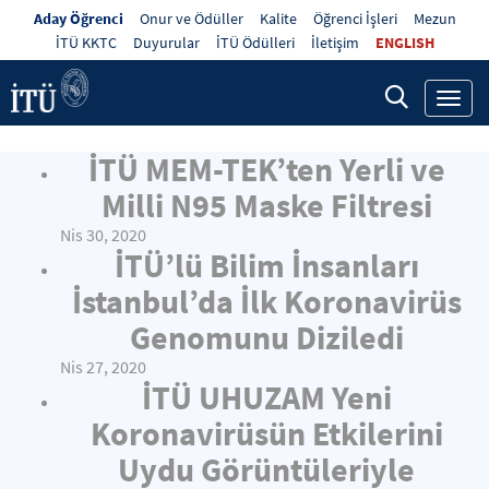
Aday Öğrenci
Onur ve Ödüller
Kalite
Öğrenci İşleri
Mezun
İTÜ KKTC
Duyurular
İTÜ Ödülleri
İletişim
ENGLISH
Toggl
navig
İTÜ MEM-TEK’ten Yerli ve
Milli N95 Maske Filtresi
Nis 30, 2020
İTÜ’lü Bilim İnsanları
İstanbul’da İlk Koronavirüs
Genomunu Diziledi
Nis 27, 2020
İTÜ UHUZAM Yeni
Koronavirüsün Etkilerini
Uydu Görüntüleriyle