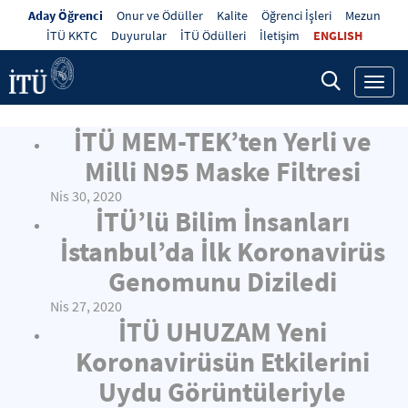
Aday Öğrenci
Onur ve Ödüller
Kalite
Öğrenci İşleri
Mezun
İTÜ KKTC
Duyurular
İTÜ Ödülleri
İletişim
ENGLISH
Toggl
navig
İTÜ MEM-TEK’ten Yerli ve
Milli N95 Maske Filtresi
Nis 30, 2020
İTÜ’lü Bilim İnsanları
İstanbul’da İlk Koronavirüs
Genomunu Diziledi
Nis 27, 2020
İTÜ UHUZAM Yeni
Koronavirüsün Etkilerini
Uydu Görüntüleriyle