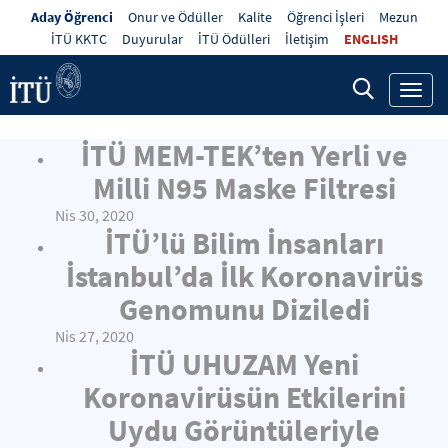
Aday Öğrenci
Onur ve Ödüller
Kalite
Öğrenci İşleri
Mezun
İTÜ KKTC
Duyurular
İTÜ Ödülleri
İletişim
ENGLISH
Toggl
navig
İTÜ MEM-TEK’ten Yerli ve
Milli N95 Maske Filtresi
Nis 30, 2020
İTÜ’lü Bilim İnsanları
İstanbul’da İlk Koronavirüs
Genomunu Diziledi
Nis 27, 2020
İTÜ UHUZAM Yeni
Koronavirüsün Etkilerini
Uydu Görüntüleriyle