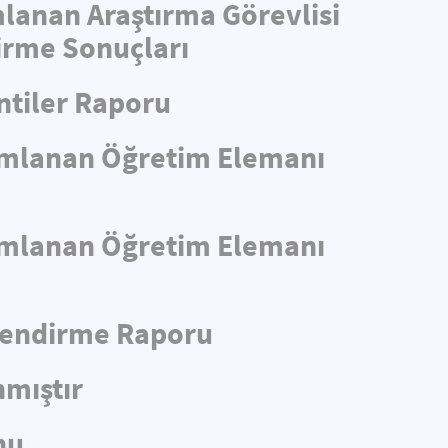
mlanan Araştırma Görevlisi
irme Sonuçları
ntiler Raporu
yımlanan Öğretim Elemanı
yımlanan Öğretim Elemanı
rlendirme Raporu
nmıştır
nu