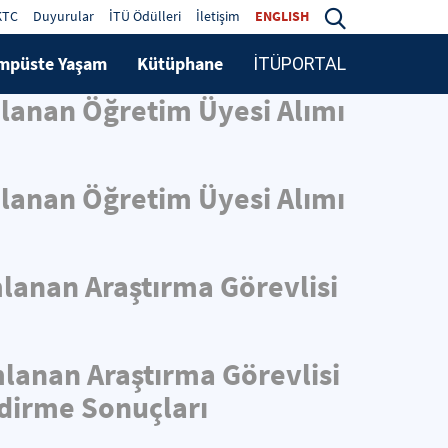
KTC
Duyurular
İTÜ Ödülleri
İletişim
ENGLISH
mpüste Yaşam
Kütüphane
İTÜPORTAL
mlanan Öğretim Üyesi Alımı
mlanan Öğretim Üyesi Alımı
mlanan Araştırma Görevlisi
mlanan Araştırma Görevlisi
ndirme Sonuçları