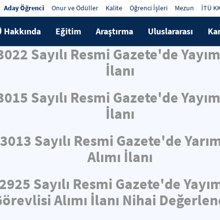
Aday Öğrenci
Onur ve Ödüller
Kalite
Öğrenci İşleri
Mezun
İTÜ K
Ü Hakkında
Eğitim
Araştırma
Uluslararası
Ka
33022 Sayılı Resmi Gazete'de Yayı
İlanı
33015 Sayılı Resmi Gazete'de Yayı
İlanı
33013 Sayılı Resmi Gazete'de Yarı
Alımı İlanı
32925 Sayılı Resmi Gazete'de Yayı
örevlisi Alımı İlanı Nihai Değerle