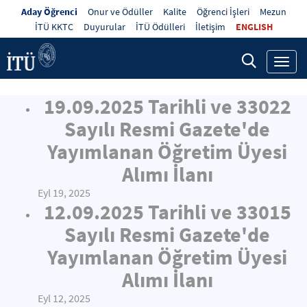
Aday Öğrenci
Onur ve Ödüller
Kalite
Öğrenci İşleri
Mezun
İTÜ KKTC
Duyurular
İTÜ Ödülleri
İletişim
ENGLISH
Toggl
navig
19.09.2025 Tarihli ve 33022
Sayılı Resmi Gazete'de
Yayımlanan Öğretim Üyesi
Alımı İlanı
Eyl 19, 2025
12.09.2025 Tarihli ve 33015
Sayılı Resmi Gazete'de
Yayımlanan Öğretim Üyesi
Alımı İlanı
Eyl 12, 2025