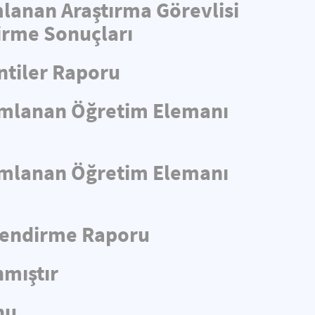
mlanan Araştırma Görevlisi
irme Sonuçları
ntiler Raporu
yımlanan Öğretim Elemanı
yımlanan Öğretim Elemanı
rlendirme Raporu
nmıştır
nu