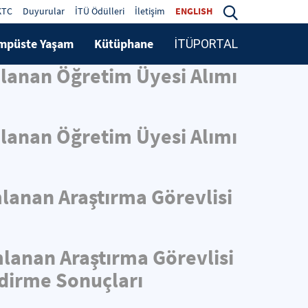
KTC
Duyurular
İTÜ Ödülleri
İletişim
ENGLISH
mpüste Yaşam
Kütüphane
İTÜPORTAL
mlanan Öğretim Üyesi Alımı
mlanan Öğretim Üyesi Alımı
mlanan Araştırma Görevlisi
mlanan Araştırma Görevlisi
ndirme Sonuçları