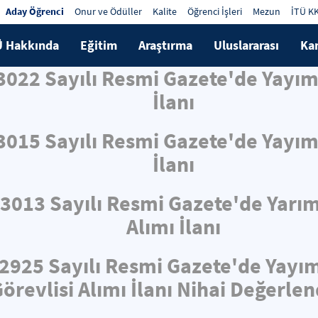
Aday Öğrenci
Onur ve Ödüller
Kalite
Öğrenci İşleri
Mezun
İTÜ K
Ü Hakkında
Eğitim
Araştırma
Uluslararası
Ka
33022 Sayılı Resmi Gazete'de Yayı
İlanı
33015 Sayılı Resmi Gazete'de Yayı
İlanı
33013 Sayılı Resmi Gazete'de Yarı
Alımı İlanı
32925 Sayılı Resmi Gazete'de Yayı
örevlisi Alımı İlanı Nihai Değerle