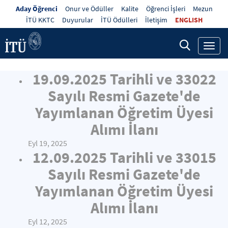
Aday Öğrenci
Onur ve Ödüller
Kalite
Öğrenci İşleri
Mezun
İTÜ KKTC
Duyurular
İTÜ Ödülleri
İletişim
ENGLISH
Toggl
navig
19.09.2025 Tarihli ve 33022
Sayılı Resmi Gazete'de
Yayımlanan Öğretim Üyesi
Alımı İlanı
Eyl 19, 2025
12.09.2025 Tarihli ve 33015
Sayılı Resmi Gazete'de
Yayımlanan Öğretim Üyesi
Alımı İlanı
Eyl 12, 2025