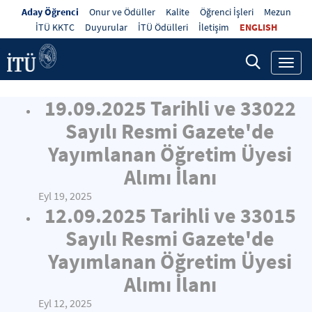
Aday Öğrenci
Onur ve Ödüller
Kalite
Öğrenci İşleri
Mezun
İTÜ KKTC
Duyurular
İTÜ Ödülleri
İletişim
ENGLISH
Toggl
navig
19.09.2025 Tarihli ve 33022
Sayılı Resmi Gazete'de
Yayımlanan Öğretim Üyesi
Alımı İlanı
Eyl 19, 2025
12.09.2025 Tarihli ve 33015
Sayılı Resmi Gazete'de
Yayımlanan Öğretim Üyesi
Alımı İlanı
Eyl 12, 2025