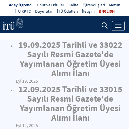
Aday Öğrenci
Onur ve Ödüller
Kalite
Öğrenci İşleri
Mezun
İTÜ KKTC
Duyurular
İTÜ Ödülleri
İletişim
ENGLISH
Toggl
navig
19.09.2025 Tarihli ve 33022
Sayılı Resmi Gazete'de
Yayımlanan Öğretim Üyesi
Alımı İlanı
Eyl 19, 2025
12.09.2025 Tarihli ve 33015
Sayılı Resmi Gazete'de
Yayımlanan Öğretim Üyesi
Alımı İlanı
Eyl 12, 2025