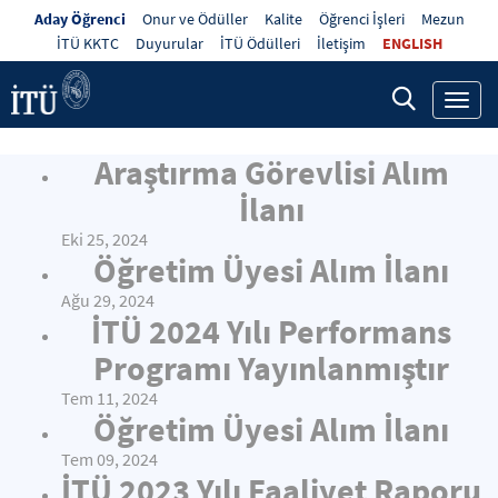
Aday Öğrenci
Onur ve Ödüller
Kalite
Öğrenci İşleri
Mezun
İTÜ KKTC
Duyurular
İTÜ Ödülleri
İletişim
ENGLISH
Toggl
navig
Araştırma Görevlisi Alım
İlanı
Eki 25, 2024
Öğretim Üyesi Alım İlanı
Ağu 29, 2024
İTÜ 2024 Yılı Performans
Programı Yayınlanmıştır
Tem 11, 2024
Öğretim Üyesi Alım İlanı
Tem 09, 2024
İTÜ 2023 Yılı Faaliyet Raporu