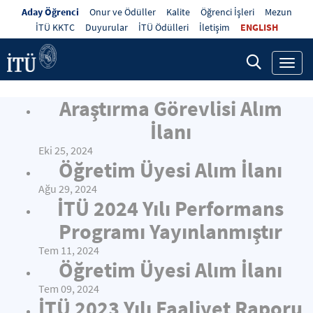
Aday Öğrenci
Onur ve Ödüller
Kalite
Öğrenci İşleri
Mezun
İTÜ KKTC
Duyurular
İTÜ Ödülleri
İletişim
ENGLISH
Toggl
navig
Araştırma Görevlisi Alım
İlanı
Eki 25, 2024
Öğretim Üyesi Alım İlanı
Ağu 29, 2024
İTÜ 2024 Yılı Performans
Programı Yayınlanmıştır
Tem 11, 2024
Öğretim Üyesi Alım İlanı
Tem 09, 2024
İTÜ 2023 Yılı Faaliyet Raporu