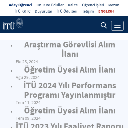
Aday Öğrenci
Onur ve Ödüller
Kalite
Öğrenci İşleri
Mezun
İTÜ KKTC
Duyurular
İTÜ Ödülleri
İletişim
ENGLISH
Toggl
navig
Araştırma Görevlisi Alım
İlanı
Eki 25, 2024
Öğretim Üyesi Alım İlanı
Ağu 29, 2024
İTÜ 2024 Yılı Performans
Programı Yayınlanmıştır
Tem 11, 2024
Öğretim Üyesi Alım İlanı
Tem 09, 2024
İTÜ 2023 Yılı Faaliyet Raporu