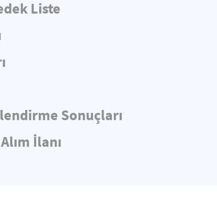
edek Liste
ı
ı
rlendirme Sonuçları
Alım İlanı