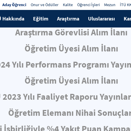
Aday Öğrenci
Onur ve Ödüller
Kalite
Öğrenci İşleri
Mezun
İTÜ K
Ü Hakkında
Eğitim
Araştırma
Uluslararası
Ka
Araştırma Görevlisi Alım İlanı
Öğretim Üyesi Alım İlanı
024 Yılı Performans Programı Yayın
Öğretim Üyesi Alım İlanı
 2023 Yılı Faaliyet Raporu Yayınla
Öğretim Elemanı Nihai Sonuçlar
i İşbirliğiyle %4 Yakıt Puan Kampa