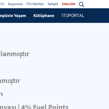
KTC
Duyurular
İTÜ Ödülleri
İletişim
ENGLISH
mpüste Yaşam
Kütüphane
İTÜPORTAL
lanmıştır
nmıştır
ı
nyası | 4% Fuel Points