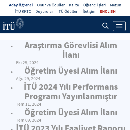
Aday Öğrenci
Onur ve Ödüller
Kalite
Öğrenci İşleri
Mezun
İTÜ KKTC
Duyurular
İTÜ Ödülleri
İletişim
ENGLISH
Toggl
navig
Araştırma Görevlisi Alım
İlanı
Eki 25, 2024
Öğretim Üyesi Alım İlanı
Ağu 29, 2024
İTÜ 2024 Yılı Performans
Programı Yayınlanmıştır
Tem 11, 2024
Öğretim Üyesi Alım İlanı
Tem 09, 2024
İTÜ 2023 Yılı Faaliyet Raporu