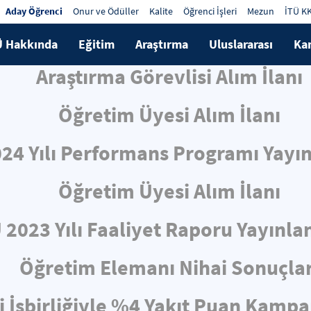
Aday Öğrenci
Onur ve Ödüller
Kalite
Öğrenci İşleri
Mezun
İTÜ K
Ü Hakkında
Eğitim
Araştırma
Uluslararası
Ka
Araştırma Görevlisi Alım İlanı
Öğretim Üyesi Alım İlanı
024 Yılı Performans Programı Yayın
Öğretim Üyesi Alım İlanı
 2023 Yılı Faaliyet Raporu Yayınla
Öğretim Elemanı Nihai Sonuçlar
i İşbirliğiyle %4 Yakıt Puan Kampa