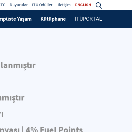
KTC
Duyurular
İTÜ Ödülleri
İletişim
ENGLISH
mpüste Yaşam
Kütüphane
İTÜPORTAL
lanmıştır
nmıştır
ı
nyası | 4% Fuel Points