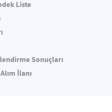
edek Liste
ı
ı
rlendirme Sonuçları
Alım İlanı