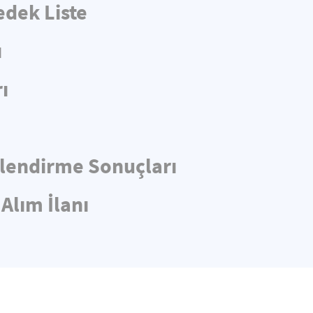
edek Liste
ı
ı
rlendirme Sonuçları
Alım İlanı