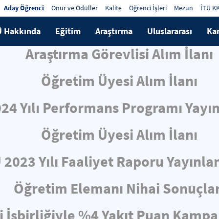
Aday Öğrenci
Onur ve Ödüller
Kalite
Öğrenci İşleri
Mezun
İTÜ K
Ü Hakkında
Eğitim
Araştırma
Uluslararası
Ka
Araştırma Görevlisi Alım İlanı
Öğretim Üyesi Alım İlanı
024 Yılı Performans Programı Yayın
Öğretim Üyesi Alım İlanı
 2023 Yılı Faaliyet Raporu Yayınla
Öğretim Elemanı Nihai Sonuçlar
i İşbirliğiyle %4 Yakıt Puan Kampa