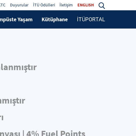
KTC
Duyurular
İTÜ Ödülleri
İletişim
ENGLISH
mpüste Yaşam
Kütüphane
İTÜPORTAL
lanmıştır
nmıştır
ı
nyası | 4% Fuel Points