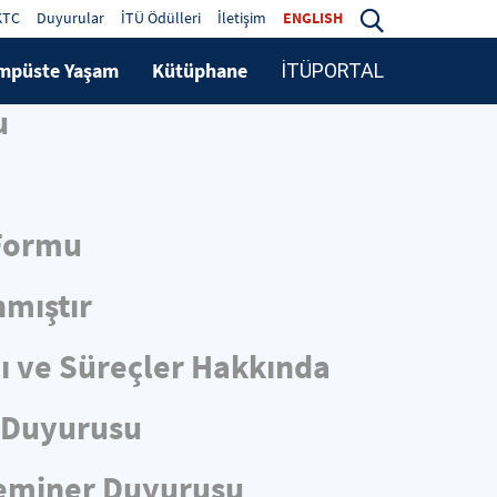
KTC
Duyurular
İTÜ Ödülleri
İletişim
ENGLISH
mpüste Yaşam
Kütüphane
İTÜPORTAL
u
 Formu
nmıştır
cı ve Süreçler Hakkında
r Duyurusu
 Seminer Duyurusu