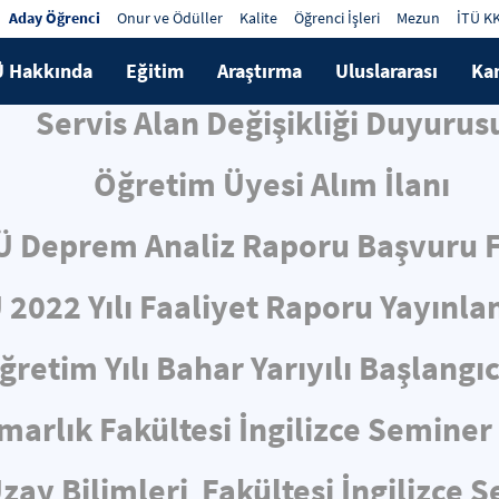
Aday Öğrenci
Onur ve Ödüller
Kalite
Öğrenci İşleri
Mezun
İTÜ K
Ü Hakkında
Eğitim
Araştırma
Uluslararası
Ka
Servis Alan Değişikliği Duyurus
Öğretim Üyesi Alım İlanı
Ü Deprem Analiz Raporu Başvuru
 2022 Yılı Faaliyet Raporu Yayınla
retim Yılı Bahar Yarıyılı Başlangı
marlık Fakültesi İngilizce Semine
zay Bilimleri Fakültesi İngilizce