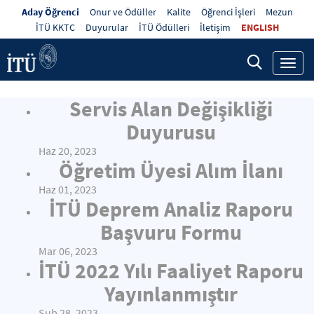
Aday Öğrenci
Onur ve Ödüller
Kalite
Öğrenci İşleri
Mezun
İTÜ KKTC
Duyurular
İTÜ Ödülleri
İletişim
ENGLISH
Toggl
navig
Servis Alan Değişikliği
Duyurusu
Haz 20, 2023
Öğretim Üyesi Alım İlanı
Haz 01, 2023
İTÜ Deprem Analiz Raporu
Başvuru Formu
Mar 06, 2023
İTÜ 2022 Yılı Faaliyet Raporu
Yayınlanmıştır
Şub 28, 2023