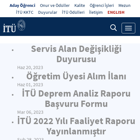
Aday Öğrenci
Onur ve Ödüller
Kalite
Öğrenci İşleri
Mezun
İTÜ KKTC
Duyurular
İTÜ Ödülleri
İletişim
ENGLISH
Toggl
navig
Servis Alan Değişikliği
Duyurusu
Haz 20, 2023
Öğretim Üyesi Alım İlanı
Haz 01, 2023
İTÜ Deprem Analiz Raporu
Başvuru Formu
Mar 06, 2023
İTÜ 2022 Yılı Faaliyet Raporu
Yayınlanmıştır
Şub 28, 2023