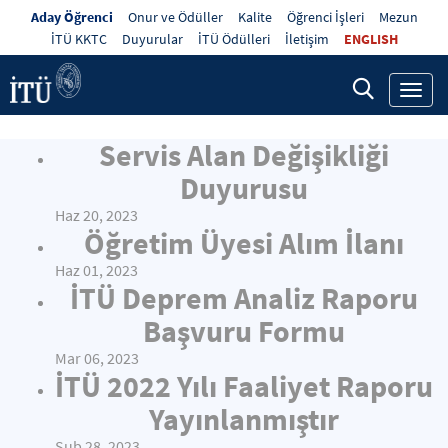
Aday Öğrenci
Onur ve Ödüller
Kalite
Öğrenci İşleri
Mezun
İTÜ KKTC
Duyurular
İTÜ Ödülleri
İletişim
ENGLISH
Toggl
navig
Servis Alan Değişikliği
Duyurusu
Haz 20, 2023
Öğretim Üyesi Alım İlanı
Haz 01, 2023
İTÜ Deprem Analiz Raporu
Başvuru Formu
Mar 06, 2023
İTÜ 2022 Yılı Faaliyet Raporu
Yayınlanmıştır
Şub 28, 2023