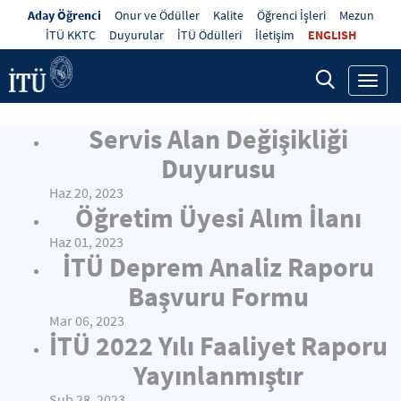
Aday Öğrenci
Onur ve Ödüller
Kalite
Öğrenci İşleri
Mezun
İTÜ KKTC
Duyurular
İTÜ Ödülleri
İletişim
ENGLISH
Toggl
navig
Servis Alan Değişikliği
Duyurusu
Haz 20, 2023
Öğretim Üyesi Alım İlanı
Haz 01, 2023
İTÜ Deprem Analiz Raporu
Başvuru Formu
Mar 06, 2023
İTÜ 2022 Yılı Faaliyet Raporu
Yayınlanmıştır
Şub 28, 2023