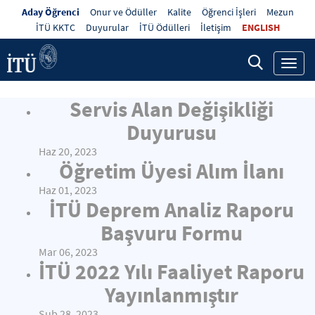
Aday Öğrenci
Onur ve Ödüller
Kalite
Öğrenci İşleri
Mezun
İTÜ KKTC
Duyurular
İTÜ Ödülleri
İletişim
ENGLISH
Toggl
navig
Servis Alan Değişikliği
Duyurusu
Haz 20, 2023
Öğretim Üyesi Alım İlanı
Haz 01, 2023
İTÜ Deprem Analiz Raporu
Başvuru Formu
Mar 06, 2023
İTÜ 2022 Yılı Faaliyet Raporu
Yayınlanmıştır
Şub 28, 2023