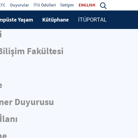
KTC
Duyurular
İTÜ Ödülleri
İletişim
ENGLISH
mpüste Yaşam
Kütüphane
İTÜPORTAL
i
ilişim Fakültesi
e
iner Duyurusu
İlanı
me