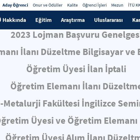
Aday Öğrenci
Onur ve Ödüller
Kalite
Öğrenci İşleri
Mezun
İTÜ K
Ü Hakkında
Eğitim
Araştırma
Uluslararası
Ka
2023 Lojman Başvuru Genelges
anı İlanı Düzeltme Bilgisayar ve B
Öğretim Üyesi İlan İptali
Öğretim Elemanı İlanı Düzeltm
-Metalurji Fakültesi İngilizce Sem
ğretim Üyesi ve Öğretim Elemanı 
Öğretim Üyesi Alım İlanı Düzelt