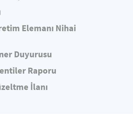
ı
retim Elemanı Nihai
iner Duyurusu
entiler Raporu
üzeltme İlanı