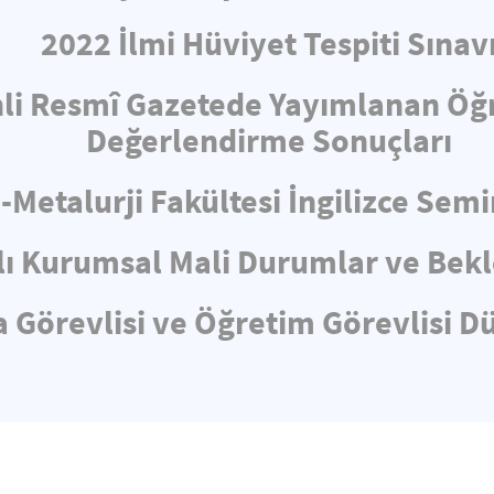
2022 İlmi Hüviyet Tespiti Sınav
hli Resmî Gazetede Yayımlanan Öğ
Değerlendirme Sonuçları
-Metalurji Fakültesi İngilizce Sem
lı Kurumsal Mali Durumlar ve Bekl
 Görevlisi ve Öğretim Görevlisi D