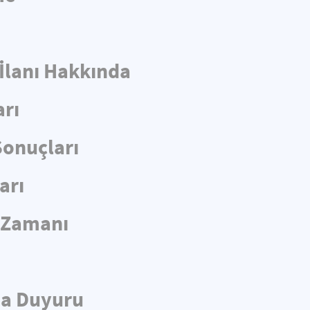
 İlanı Hakkında
arı
Sonuçları
arı
e Zamanı
da Duyuru