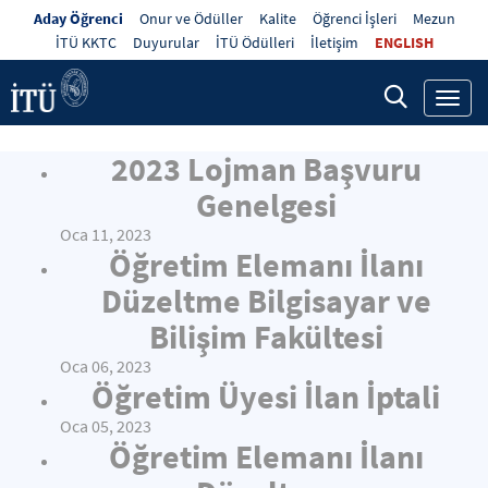
Aday Öğrenci
Onur ve Ödüller
Kalite
Öğrenci İşleri
Mezun
İTÜ KKTC
Duyurular
İTÜ Ödülleri
İletişim
ENGLISH
Toggl
navig
2023 Lojman Başvuru
Genelgesi
Oca 11, 2023
Öğretim Elemanı İlanı
Düzeltme Bilgisayar ve
Bilişim Fakültesi
Oca 06, 2023
Öğretim Üyesi İlan İptali
Oca 05, 2023
Öğretim Elemanı İlanı