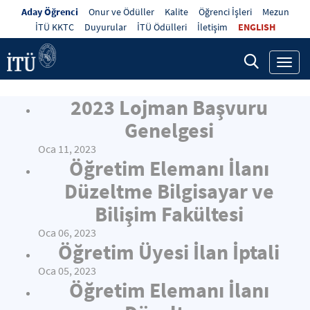
Aday Öğrenci
Onur ve Ödüller
Kalite
Öğrenci İşleri
Mezun
İTÜ KKTC
Duyurular
İTÜ Ödülleri
İletişim
ENGLISH
Toggl
navig
2023 Lojman Başvuru
Genelgesi
Oca 11, 2023
Öğretim Elemanı İlanı
Düzeltme Bilgisayar ve
Bilişim Fakültesi
Oca 06, 2023
Öğretim Üyesi İlan İptali
Oca 05, 2023
Öğretim Elemanı İlanı