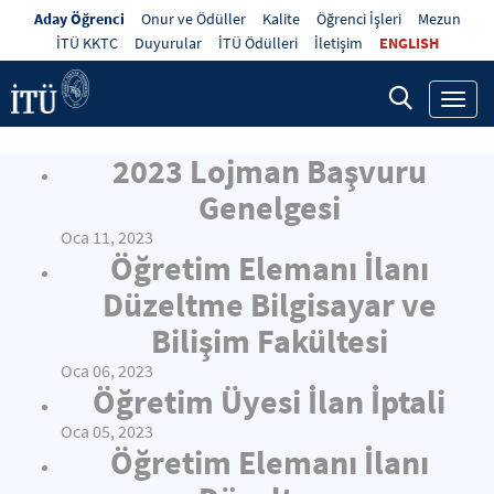
Aday Öğrenci
Onur ve Ödüller
Kalite
Öğrenci İşleri
Mezun
İTÜ KKTC
Duyurular
İTÜ Ödülleri
İletişim
ENGLISH
Toggl
navig
2023 Lojman Başvuru
Genelgesi
Oca 11, 2023
Öğretim Elemanı İlanı
Düzeltme Bilgisayar ve
Bilişim Fakültesi
Oca 06, 2023
Öğretim Üyesi İlan İptali
Oca 05, 2023
Öğretim Elemanı İlanı