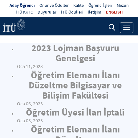
Aday Öğrenci
Onur ve Ödüller
Kalite
Öğrenci İşleri
Mezun
İTÜ KKTC
Duyurular
İTÜ Ödülleri
İletişim
ENGLISH
Toggl
navig
2023 Lojman Başvuru
Genelgesi
Oca 11, 2023
Öğretim Elemanı İlanı
Düzeltme Bilgisayar ve
Bilişim Fakültesi
Oca 06, 2023
Öğretim Üyesi İlan İptali
Oca 05, 2023
Öğretim Elemanı İlanı