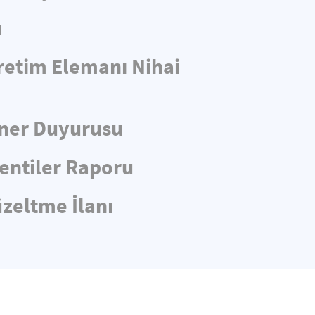
ı
retim Elemanı Nihai
iner Duyurusu
entiler Raporu
üzeltme İlanı