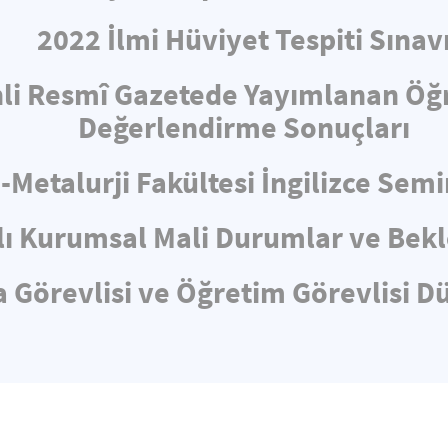
2022 İlmi Hüviyet Tespiti Sınav
hli Resmî Gazetede Yayımlanan Öğ
Değerlendirme Sonuçları
-Metalurji Fakültesi İngilizce Sem
lı Kurumsal Mali Durumlar ve Bekl
 Görevlisi ve Öğretim Görevlisi D