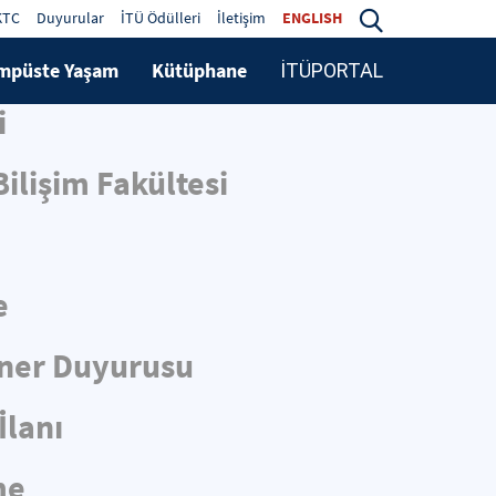
KTC
Duyurular
İTÜ Ödülleri
İletişim
ENGLISH
mpüste Yaşam
Kütüphane
İTÜPORTAL
i
ilişim Fakültesi
e
iner Duyurusu
İlanı
me