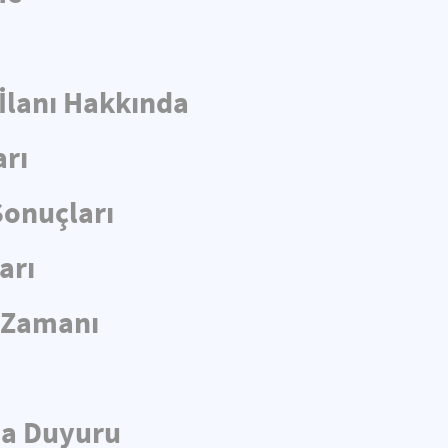
 İlanı Hakkında
arı
Sonuçları
arı
e Zamanı
da Duyuru