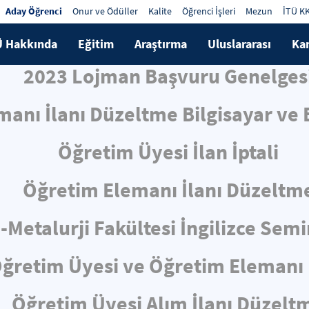
Aday Öğrenci
Onur ve Ödüller
Kalite
Öğrenci İşleri
Mezun
İTÜ K
Ü Hakkında
Eğitim
Araştırma
Uluslararası
Ka
2023 Lojman Başvuru Genelges
anı İlanı Düzeltme Bilgisayar ve B
Öğretim Üyesi İlan İptali
Öğretim Elemanı İlanı Düzeltm
-Metalurji Fakültesi İngilizce Sem
ğretim Üyesi ve Öğretim Elemanı 
Öğretim Üyesi Alım İlanı Düzelt