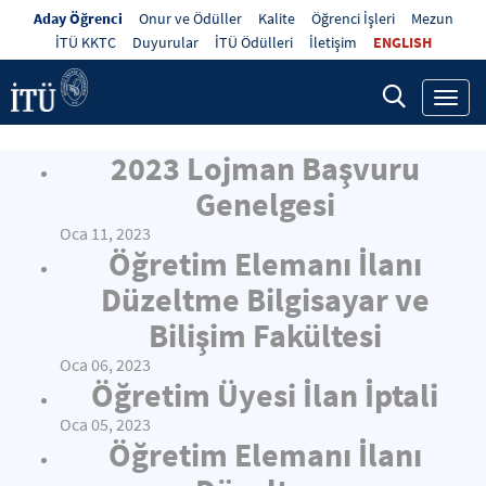
Aday Öğrenci
Onur ve Ödüller
Kalite
Öğrenci İşleri
Mezun
İTÜ KKTC
Duyurular
İTÜ Ödülleri
İletişim
ENGLISH
Toggl
navig
2023 Lojman Başvuru
Genelgesi
Oca 11, 2023
Öğretim Elemanı İlanı
Düzeltme Bilgisayar ve
Bilişim Fakültesi
Oca 06, 2023
Öğretim Üyesi İlan İptali
Oca 05, 2023
Öğretim Elemanı İlanı