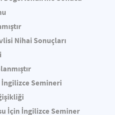
nu
nmıştır
lisi Nihai Sonuçları
i
lanmıştır
 İngilizce Semineri
işikliği
u İçin İngilizce Seminer