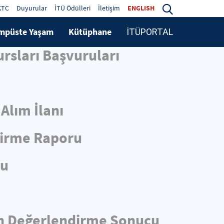
KTC
Duyurular
İTÜ Ödülleri
İletişim
ENGLISH
mpüste Yaşam
Kütüphane
İTÜPORTAL
rsları Başvuruları
Alım İlanı
dirme Raporu
cu
 Ön Değerlendirme Sonucu