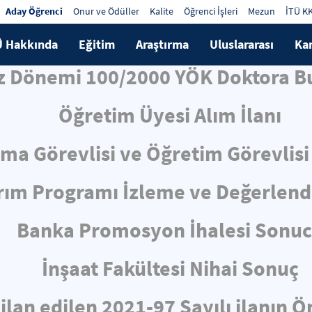
Aday Öğrenci
Onur ve Ödüller
Kalite
Öğrenci İşleri
Mezun
İTÜ K
Ü Hakkında
Eğitim
Araştırma
Uluslararası
Ka
z Dönemi 100/2000 YÖK Doktora Bu
Öğretim Üyesi Alım İlanı
rma Görevlisi ve Öğretim Görevlisi 
ırım Programı İzleme ve Değerlen
Banka Promosyon İhalesi Sonu
İnşaat Fakültesi Nihai Sonuç
 ilan edilen 2021-97 Sayılı ilanın