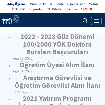
Aday Öğrenci
Onur ve Ödüller
Kalite
Öğrenci İşleri
Mezun
İTÜ KKTC
Duyurular
İTÜ Ödülleri
İletişim
ENGLISH
Toggl
navig
2022 - 2023 Güz Dönemi
100/2000 YÖK Doktora
Bursları Başvuruları
Ağu 02, 2022
Öğretim Üyesi Alım İlanı
Ağu 01, 2022
Araştırma Görevlisi ve
Öğretim Görevlisi Alım İlanı
Tem 29, 2022
2021 Yatırım Programı