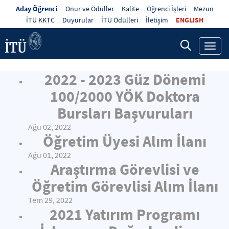
Aday Öğrenci
Onur ve Ödüller
Kalite
Öğrenci İşleri
Mezun
İTÜ KKTC
Duyurular
İTÜ Ödülleri
İletişim
ENGLISH
Toggl
navig
2022 - 2023 Güz Dönemi
100/2000 YÖK Doktora
Bursları Başvuruları
Ağu 02, 2022
Öğretim Üyesi Alım İlanı
Ağu 01, 2022
Araştırma Görevlisi ve
Öğretim Görevlisi Alım İlanı
Tem 29, 2022
2021 Yatırım Programı